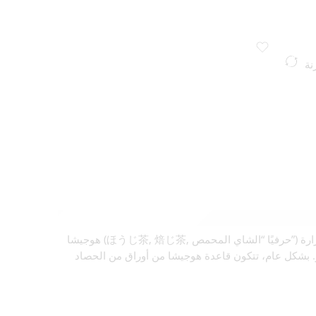
نة
هوجيشا (ほうじ茶, 焙じ茶, حرفيًا “الشاي المحمص”) هو شاي أخضر ياباني. يتميز عن غيره من أنواع الشاي الأخضر الياباني لأنه يُحمص في وعاء من الخزف فوق الفحم. يُحمص عند درجة حرارة
ى بالبخار. بشكل عام، تتكون قاعدة هوجيشا من أوراق من الحصاد