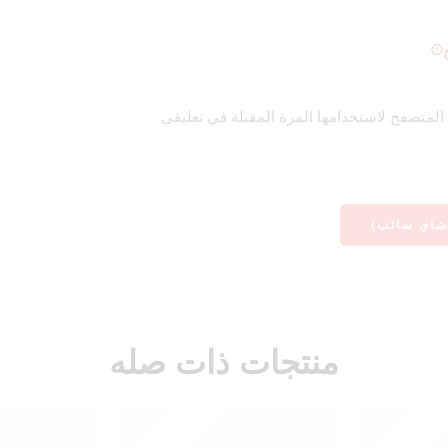
منتجات ذات صله
د
قراءة المزيد
قراءة ا
نفذ
نفذ