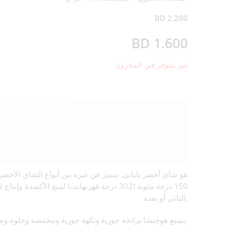
BD
2.200
BD
1.600
غير متوفر في المخزون
الوصف
150 درجة مئوية (302 درجة فهرنهايت) لمنع 
الثاني أو بعده.
يتمتع هوجيشا برائحة جوزية ونكهة جوزية ومحمصة وحلوة وطعم مرارة قليل أو معدوم.