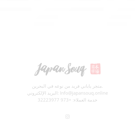
شاي جيوكورو العضوي (10 أكياس شاي)
شاي سينشا العضوي (20 كيس 
BD
3.500
BD
3.000
التقييم
0
من 5
تم التقييم
0
من 5
متجر ياباني فريد من نوعه في البحرين.
البريد الإلكتروني: Info@japansouq.online
خدمة العملاء:
+973 32223977