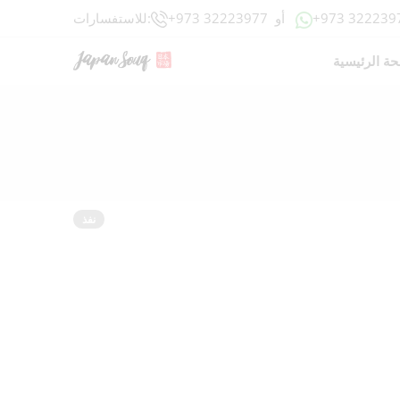
+973 322239
أو
+973 32223977
للاستفسارات:
ة الرئيسية
نفذ