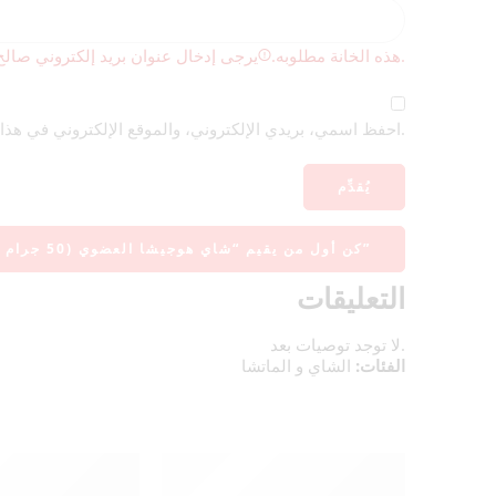
يرجى إدخال عنوان بريد إلكتروني صالح.
هذه الخانة مطلوبه.
احفظ اسمي، بريدي الإلكتروني، والموقع الإلكتروني في هذا المتصفح لاستخدامها المرة المقبلة في تعليقي.
كن أول من يقيم “شاي هوجيشا العضوي (50 جرام شاي سائب)”
التعليقات
لا توجد توصيات بعد.
الفئات:
الشاي و الماتشا
قراءة المزيد
قراءة المزي
نفذ