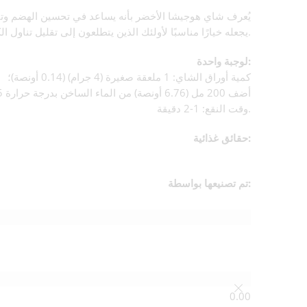
يُعرف شاي هوجيشا الأخضر بأنه يساعد في تحسين الهضم وتقليل ا
يجعله خيارًا مناسبًا لأولئك الذين يتطلعون إلى تقليل تناول الكافيين.
لوجبة واحدة:
كمية أوراق الشاي: 1 ملعقة صغيرة (4 جرام) (0.14 أونصة)؛
أضف 200 مل (6.76 أونصة) من الماء الساخن بدرجة حرارة 95 درجة مئوية (203 درجة فهرنهايت)؛
وقت النقع: 1-2 دقيقة.
حقائق غذائية:
تم تصنيعها بواسطة:
معلومات إضافية
مراجعات (0)
0.00