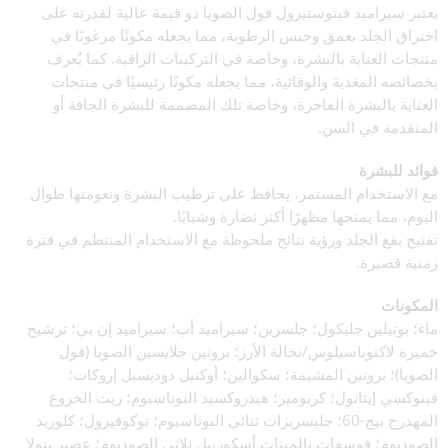
يعتبر سيراميد فيتوستيرول فول الصويا ذو قيمة عالية لقدرته على
اختراق الجلد بعمق وحبس الرطوبة، مما يجعله مكونًا مرغوبًا في
منتجات العناية بالبشرة، وخاصة في التركيبات الراقية. كما يُعرف
بخصائصه المغذية والوقائية، مما يجعله مكونًا رئيسيًا في منتجات
العناية بالبشرة الفاخرة، وخاصة تلك المصممة للبشرة الجافة أو
المتقدمة في السن.
فوائد للبشرة
مع الاستخدام المستمر، يحافظ على ترطيب البشرة ونعومتها طوال
اليوم، مما يمنحها مظهرًا أكثر نضارة وشبابًا.
تفتيح بقع الجلد ورؤية نتائج ملحوظة مع الاستخدام المنتظم في فترة
زمنية قصيرة.
المكونات
ماء؛ بوتيلين جليكول؛ جلسرين؛ سيراميد أب؛ سيراميد إن بي؛ ترشيح
خميرة لاكتوباسيلوس/نخالة الأرز؛ بروتين جلايسين الصويا (فول
الصويا)؛ بروتين المشيمة؛ سكوالين؛ أوكتيل دوديسيل إروكات؛
فينوكسي إيثانول؛ كربومير؛ هيدروكسيد البوتاسيوم؛ زيت الخروع
المهدرج بيج-60؛ جليسريزات ثنائي البوتاسيوم؛ توكوفيرول؛ كلوريد
الصوديوم؛ فوسفات بالميتات أسكوربيل ثلاثي الصوديوم؛ عصير بتولا