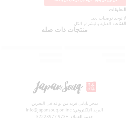
التعليقات
لا توجد توصيات بعد.
الفئات:
العناية بالبشرة
,
الكل
منتجات ذات صله
قراءة المزيد
قراءة المزيد
نفذ
نفذ
زيت تنظيف البشرة الغني الناعم من ALL-J
مركّز مرطب غني متعدد الألوان للعين م
BD
15.730
BD
8.910
تم التقييم
0
من 5
تم التقييم
0
من 5
متجر ياباني فريد من نوعه في البحرين.
البريد الإلكتروني: Info@japansouq.online
خدمة العملاء:
+973 32223977