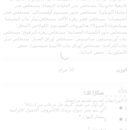
بلاتيفيلا جابونيكا؛ مستخلص جذر الفاوانيا البيضاء؛ مستخلص جذر
أنجليكا أكوتيلوبا؛ مستخلص جذور سينيدوم أوفيسينالي؛ مستخلص قشر
الحمضيات؛ مستخلص قشر زهرة الآلام؛ مستخلص ثمار نبات الملبيجيا
بونيكيفوليا (أسيرولا)؛ هيالورونات الصوديوم؛ الكولاجين المحلل؛
مستخلص بذور الكستناء الحصانية؛ مستخلص زهرة البرقوق؛ مستخلص
نبات أورثوسيفون ستامينوس؛ مستخلص أوراق الصبار؛ مستخلص ثمار
نبات الكركديه؛ مستخلص أوراق نبات الألبينيا سبيسيوزا؛ حمض
الأسكوربيك؛ حمض الماليك
معلومات إضافية
الوزن
50 جرام
مراجعات (0)
0.00
شكرًا لك!
لقد تم تقديم مراجعتك
0 المراجعات
كن أول من يقيم “كريم جل مرطب من ALL-J”
0
5
لن يتم نشر عنوان بريدك الإلكتروني.
الحقول الإلزامية
مشار إليها بـ
*
0
4
تقييمك
*